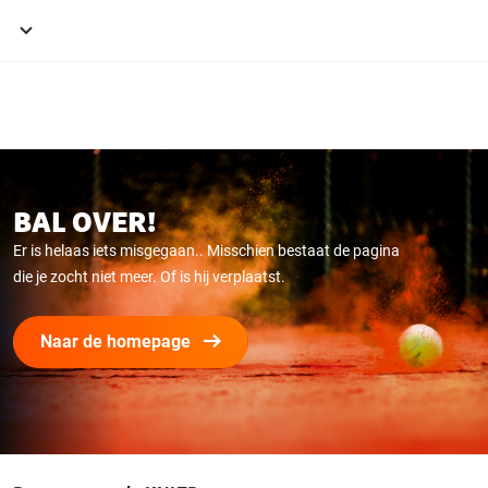
Service
Hoofdmenu
menu
BAL OVER!
Er is helaas iets misgegaan.. Misschien bestaat de pagina
die je zocht niet meer. Of is hij verplaatst.
Naar de homepage