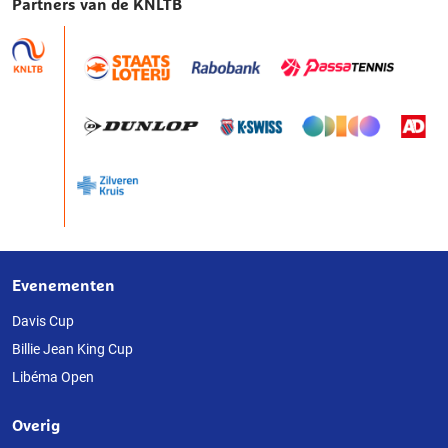
Partners van de KNLTB
Evenementen
Over
deze
Davis Cup
Billie Jean King Cup
website
Libéma Open
Overig